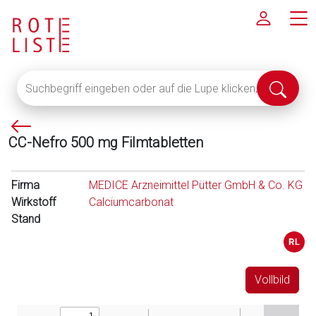
Suchbegriff
Suche
eingeben
abschi
oder
P
auf
CC-Nefro 500 mg Filmtabletten
f
die
e
Lupe
i
klicken,
Firma
MEDICE Arzneimittel Pütter GmbH & Co. KG
l
um
Wirkstoff
Calciumcarbonat
l
alle
Stand
i
Fachinformationen
n
anzuzeigen
k
s
Vollbild