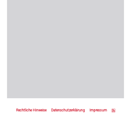
Z
u
Rechtliche Hinweise
Datenschutzerklärung
Impressum
m
S
e