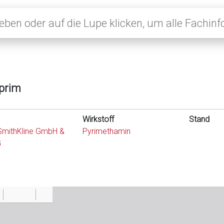
prim
Wirkstoff
Stand
SmithKline GmbH &
Pyrimethamin
G