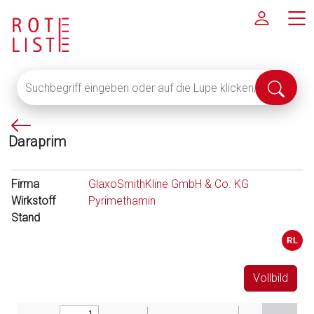
Suchbegriff
Suche
eingeben
abschi
oder
P
auf
Daraprim
f
die
e
Lupe
i
klicken,
Firma
GlaxoSmithKline GmbH & Co. KG
l
um
Wirkstoff
Pyrimethamin
l
alle
Stand
i
Fachinformationen
n
anzuzeigen
k
s
Vollbild