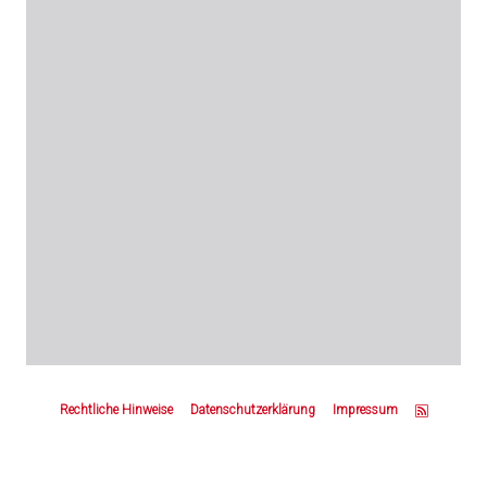
Z
u
Rechtliche Hinweise
Datenschutzerklärung
Impressum
m
S
e