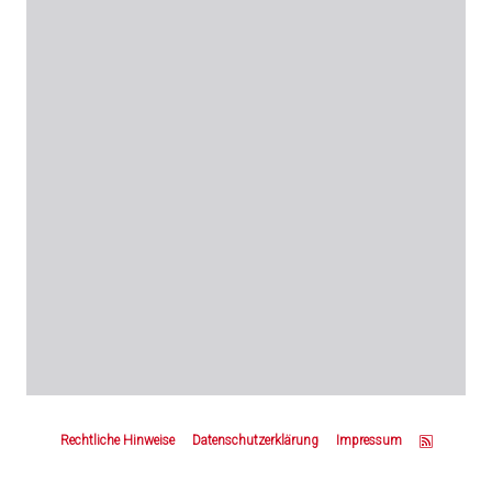
Z
u
Rechtliche Hinweise
Datenschutzerklärung
Impressum
m
S