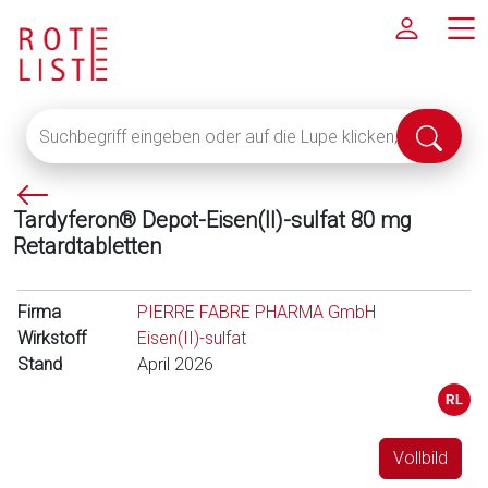
Suchbegriff
Suche
eingeben
abschi
oder
P
auf
Tardyferon® Depot-Eisen(II)-sulfat 80 mg
f
die
Retardtabletten
e
Lupe
i
klicken,
l
um
Firma
PIERRE FABRE PHARMA GmbH
l
alle
Wirkstoff
Eisen(II)-sulfat
i
Fachinformationen
Stand
April 2026
n
anzuzeigen
k
s
Vollbild