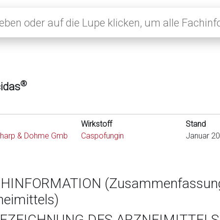
®
idas
Wirkstoff
Stand
harp & Dohme Gmb
Caspofungin
Januar 2
HINFORMATION (Zusammenfassung 
eimittels)
BEZEICHNUNG DES ARZNEIMITTELS