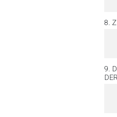
8.
9. 
DE