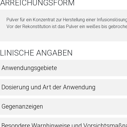
 DARREICHUNGSFORM
Pul­ver für ein Konzentrat zur Herstellung ei­ner Infusionslösung
Vor der Rekonstitution ist das Pul­ver ein wei­ßes bis gebroc
KLINISCHE ANGABEN
1 Anwendungsgebiete
2 Dosierung und Art der Anwendung
3 Gegenanzeigen
4 Besondere Warnhinweise und Vorsichtsmaßn