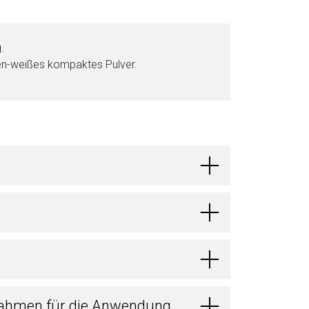
.
hen-wei­ßes kompaktes Pul­ver.
ahmen für die Anwendung