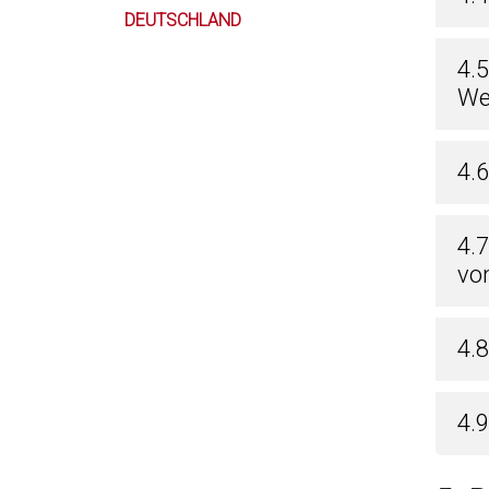
DEUTSCHLAND
4.
We
4.6
4.
vo
4.
4.