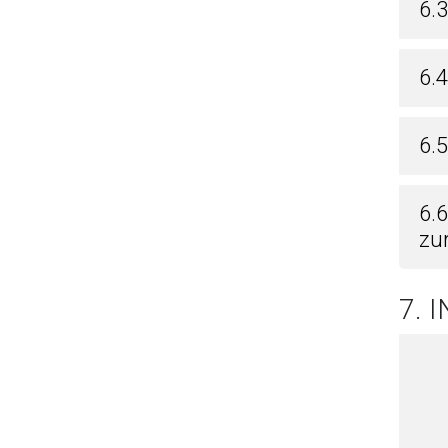
6.3
6.
6.5
6.
zu
7. 