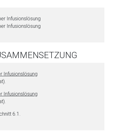
i
o
­ner Infusionslösung
n
­ner Infusionslösung
a
l
s
P
 ZUSAMMENSETZUNG
D
F
er Infusionslösung
t).
er Infusionslösung
t).
chnitt 6.1.