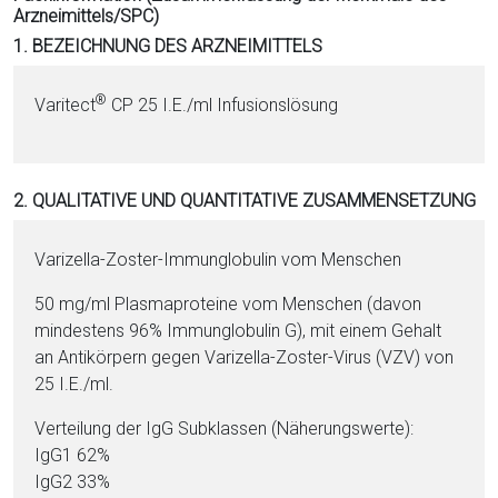
Arzneimittels/SPC)
i
1. BEZEICHNUNG DES ARZNEIMITTELS
o
n
a
®
Varitect
CP 25 I.E./ml Infusionslösung
l
s
P
2. QUALITATIVE UND QUANTITATIVE ZUSAMMENSETZUNG
D
F
Varizella-Zos­ter-Im­mun­glo­bu­lin vom Men­schen
50 mg/ml Plas­ma­pro­tei­ne vom Men­schen (davon
mindestens 96% Im­mun­glo­bu­lin G), mit ei­nem Ge­halt
an Antikörpern ge­gen Varizella-Zos­ter-Vi­rus (VZV) von
25 I.E./ml.
Verteilung der IgG Subklassen (Näherungswerte):
IgG1 62%
IgG2 33%