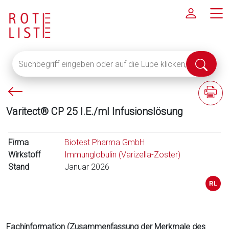
Suchbegriff
Suche
eingeben
abschi
oder
P
F
auf
f
a
die
Varitect® CP 25 I.E./ml Infusionslösung
e
c
Lupe
i
h
klicken,
l
i
Firma
um
Biotest Pharma GmbH
l
n
Wirkstoff
alle
Immunglobulin (Varizella-Zoster)
i
f
Stand
Fachinformationen
Januar 2026
n
o
anzuzeigen
k
r
s
m
a
t
Fachinformation (Zusammenfassung der Merkmale des