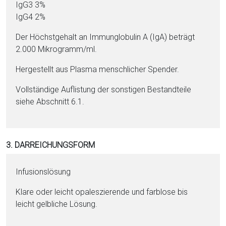
IgG3 3%
IgG4 2%
Der Höchstgehalt an Im­mun­glo­bu­lin A (IgA) beträgt
2.000 Mi­kro­gramm/ml.
Hergestellt aus Plasma menschlicher Spender.
Vollständige Auflistung der sonstigen Be­stand­tei­le
siehe Abschnitt 6.1.
3. DARREICHUNGSFORM
Infusionslösung
Klare oder leicht opaleszierende und farblose bis
leicht gelbliche Lö­sung.