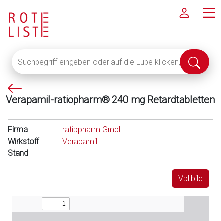
Suchbegriff
Suche
eingeben
abschi
oder
P
auf
Verapamil-ratiopharm® 240 mg Retardtabletten
f
die
e
Lupe
i
klicken,
Firma
ratiopharm GmbH
l
um
Wirkstoff
Verapamil
l
alle
Stand
i
Fachinformationen
n
anzuzeigen
Vollbild
k
s