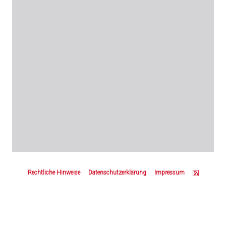
Z
u
Rechtliche Hinweise
Datenschutzerklärung
Impressum
m
S
e
i