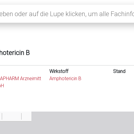
otericin B
Wirkstoff
Stand
APHARM Arzneimitt
Amphotericin B
bH