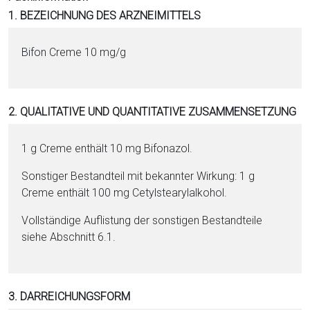
i
1. BEZEICHNUNG DES ARZNEIMITTELS
o
n
Bifon Creme 10 mg/g
a
l
s
2. QUALITATIVE UND QUANTITATIVE ZUSAMMENSETZUNG
P
D
F
1 g Creme enthält 10 mg Bi­fo­na­zol.
Sonstiger Be­stand­teil mit bekannter Wirkung: 1 g
Creme enthält 100 mg Ce­tyl­stea­ryl­al­ko­hol.
Vollständige Auflistung der sonstigen Be­stand­tei­le
siehe Abschnitt 6.1.
3. DARREICHUNGSFORM