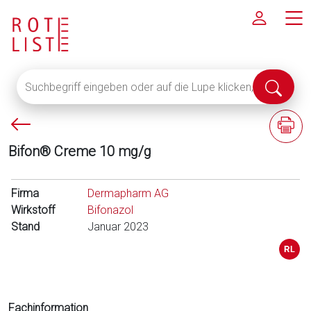
Suchbegriff
Suche
eingeben
abschi
oder
P
F
auf
f
a
die
Bifon® Creme 10 mg/g
e
c
Lupe
i
h
klicken,
l
i
Firma
um
Dermapharm AG
l
n
Wirkstoff
alle
Bifonazol
i
f
Stand
Fachinformationen
Januar 2023
n
o
anzuzeigen
k
r
s
m
a
t
Fachinformation