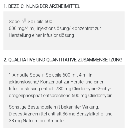
i
1. BEZEICHNUNG DER ARZNEIMITTEL
o
n
®
Sobelin
Solubile 600
a
600 mg/4 ml, In­jektionslösung/ Konzentrat zur
l
Herstellung ei­ner Infusionslösung
s
P
D
2. QUALITATIVE UND QUANTITATIVE ZUSAMMENSETZUNG
F
1 Ampulle Sobelin Solubile 600 mit 4 ml In­
jektionslösung/ Konzentrat zur Herstellung ei­ner
Infusionslösung enthält 780 mg Clin­da­my­cin-2-di­hy­
dro­gen­phos­phat ent­sprechend 600 mg Clin­da­my­cin.
Sonstige Be­stand­tei­le mit bekannter Wirkung:
Dieses Arzneimittel enthält 36 mg Ben­zyl­al­ko­hol und
33 mg Na­tri­um pro Ampulle.