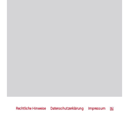
Z
u
Rechtliche Hinweise
Datenschutzerklärung
Impressum
m
S
e