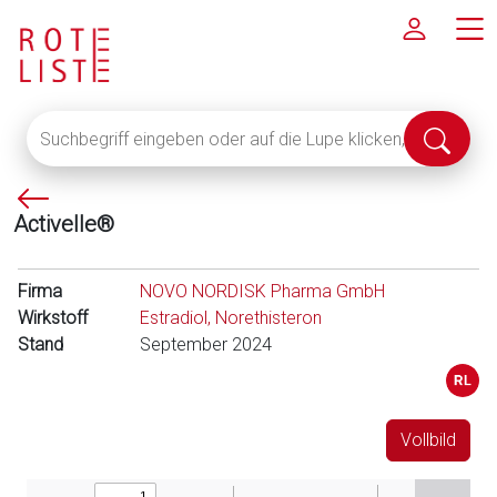
Suchbegriff
Suche
eingeben
abschi
oder
P
auf
Activelle®
f
die
e
Lupe
i
klicken,
Firma
NOVO NORDISK Pharma GmbH
l
um
Wirkstoff
Estradiol, Norethisteron
l
alle
Stand
September 2024
i
Fachinformationen
n
anzuzeigen
k
s
Vollbild