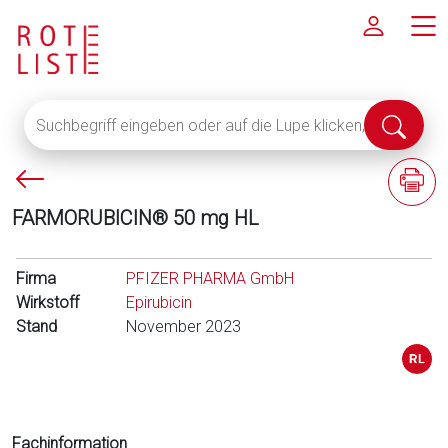
Suchbegriff
Suche
eingeben
abschi
oder
P
F
auf
f
a
die
FARMORUBICIN® 50 mg HL
e
c
Lupe
i
h
klicken,
l
i
Firma
um
PFIZER PHARMA GmbH
l
n
Wirkstoff
alle
Epirubicin
i
f
Stand
Fachinformationen
November 2023
n
o
anzuzeigen
k
r
s
m
a
t
Fachinformation