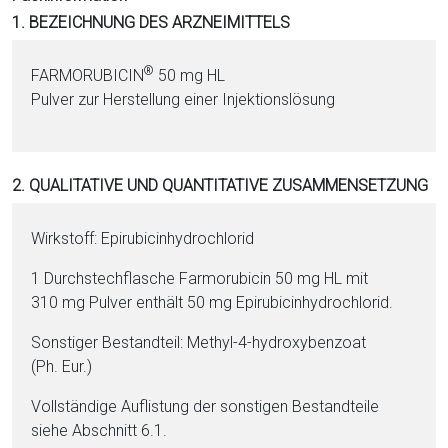
i
1. BEZEICHNUNG DES ARZNEIMITTELS
o
n
®
FARMORUBICIN
50 mg HL
a
Pul­ver zur Herstellung ei­ner In­jektionslösung
l
s
P
2. QUALITATIVE UND QUANTITATIVE ZUSAMMENSETZUNG
D
F
Wirkstoff: Epi­ru­bi­cin­hy­dro­chlo­rid
1 Durchstechflasche Farmorubicin 50 mg HL mit
310 mg Pul­ver enthält 50 mg Epi­ru­bi­cin­hy­dro­chlo­rid.
Sonstiger Be­stand­teil: Methyl-4-hy­dro­xy­ben­zo­at
(Ph. Eur.)
Vollständige Auflistung der sonstigen Be­stand­tei­le
siehe Abschnitt 6.1.