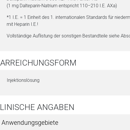
(1 mg Dal­te­pa­rin-Na­tri­um ent­spricht 110–210 I.E. AXa)
*1 I.E. = 1 Einheit des 1. internationalen Standards für nieder
mit He­pa­rin I.E.!
Vollständige Auflistung der sonstigen Be­stand­tei­le siehe Absc
 DARREICHUNGSFORM
In­jektionslösung
KLINISCHE ANGABEN
1 Anwendungsgebiete