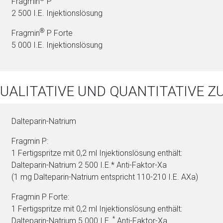
Fragmin
P
2 500 I.E. In­jektionslösung
®
Fragmin
P Forte
5 000 I.E. In­jektionslösung
QUALITATIVE UND QUANTITATIVE
Dal­te­pa­rin-Na­tri­um
Fragmin P:
1 Fertigspritze mit 0,2 ml In­jektionslösung enthält:
Dal­te­pa­rin-Na­tri­um 2 500 I.E.* Anti-Faktor-Xa
(1 mg Dal­te­pa­rin-Na­tri­um ent­spricht 110-210 I.E. AXa)
Fragmin P Forte:
1 Fertigspritze mit 0,2 ml In­jektionslösung enthält:
*
Dal­te­pa­rin-Na­tri­um 5 000 I.E.
Anti-Faktor-Xa