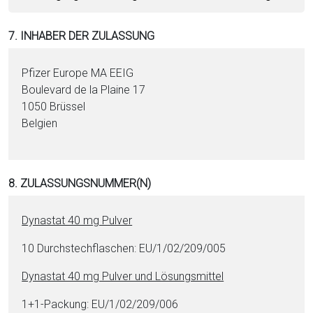
7. INHABER DER ZULASSUNG
Pfizer Europe MA EEIG
Boulevard de la Plaine 17
1050 Brüssel
Belgien
8. ZULASSUNGSNUMMER(N)
Dynastat 40 mg Pul­ver
10 Durch­stech­fla­schen: EU/1/02/209/005
Dynastat 40 mg Pul­ver und Lö­sungs­mit­tel
1+1-Pa­ckung: EU/1/02/209/006