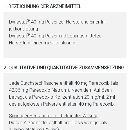
i
1. BEZEICHNUNG DER ARZNEIMITTEL
o
n
®
Dynastat
40 mg Pul­ver zur Herstellung ei­ner In­
a
jektionslösung
l
®
Dynastat
40 mg Pul­ver und Lö­sungs­mit­tel zur
s
Herstellung ei­ner In­jektionslösung
P
D
F
2. QUALITATIVE UND QUANTITATIVE ZUSAMMENSETZUNG
Jede Durchstechflasche enthält 40 mg Pa­re­co­xib (als
42,36 mg Pa­re­co­xib-Na­tri­um). Nach dem Auflösen
beträgt die Pa­re­co­xib-Kon­zen­tra­tion 20 mg/ml. 2 ml
des aufgelösten Pul­vers enthalten 40 mg Pa­re­co­xib.
Sonstiger Be­stand­teil mit bekannter Wirkung
Dieses Arzneimittel enthält pro Do­sis weni­ger als
1 mmol Na­tri­um (23 mg).