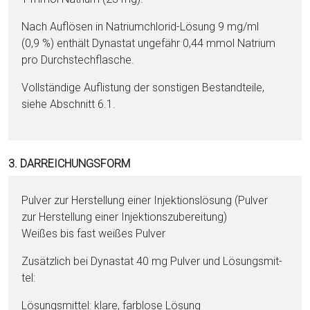
Nach Auflösen in Na­tri­um­chlo­rid-Lö­sung 9 mg/ml
(0,9 %) enthält Dynastat ungefähr 0,44 mmol Na­tri­um
pro Durchstechflasche.
Vollständige Auflistung der sonstigen Be­stand­tei­le,
siehe Abschnitt 6.1.
3. DARREICHUNGSFORM
Pul­ver zur Herstellung ei­ner In­jektionslösung (Pul­ver
zur Herstellung ei­ner In­jektionszubereitung)
Wei­ßes bis fast wei­ßes Pul­ver
Zusätzlich bei Dynastat 40 mg Pul­ver und Lö­sungs­mit­
tel:
Lö­sungs­mit­tel: klare, farblose Lö­sung