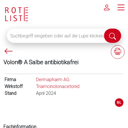
Suchbegriff
Suche
eingeben
abschi
oder
P
F
auf
f
a
die
Volon® A Salbe antibiotikafrei
e
c
Lupe
i
h
klicken,
l
i
Firma
um
Dermapharm AG
l
n
Wirkstoff
alle
Triamcinolonacetonid
i
f
Stand
Fachinformationen
April 2024
n
o
anzuzeigen
k
r
s
m
a
t
Fachinformation