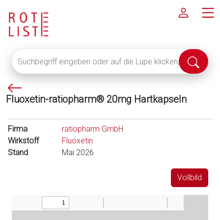
Suchbegriff
Suche
eingeben
abschi
oder
P
auf
Fluoxetin-ratiopharm® 20mg Hartkapseln
f
die
e
Lupe
i
klicken,
Firma
ratiopharm GmbH
l
um
Wirkstoff
Fluoxetin
l
alle
Stand
Mai 2026
i
Fachinformationen
n
anzuzeigen
Vollbild
k
s