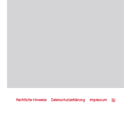
Z
u
Rechtliche Hinweise
Datenschutzerklärung
Impressum
m
S
e
i