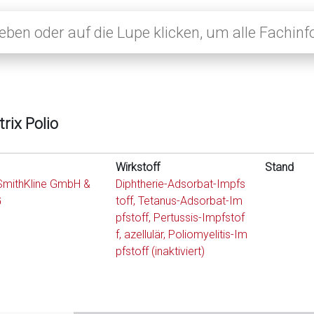
rix Polio
Wirkstoff
Stand
SmithKline GmbH &
Diphtherie-Adsorbat-Impfs
G
toff, Tetanus-Adsorbat-Im
pfstoff, Pertussis-Impfstof
f, azellulär, Poliomyelitis-Im
pfstoff (inaktiviert)