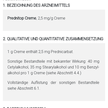
i
1. BEZEICHNUNG DES ARZNEIMITTELS
o
n
Prednitop Creme
, 2,5 mg/g Creme
a
l
s
2. QUALITATIVE UND QUANTITATIVE ZUSAMMENSETZUNG
P
D
F
1 g Creme enthält 2,5 mg Pred­ni­car­bat.
Sonstige Be­stand­tei­le mit bekannter Wirkung: 40 mg
Ce­tyl­al­ko­hol, 35 mg Stea­ryl­al­ko­hol und 10 mg Ben­zyl­
al­ko­hol pro 1 g Creme (siehe Abschnitt 4.4.)
Vollständige Auflistung der sonstigen Be­stand­tei­le
siehe Abschnitt 6.1.