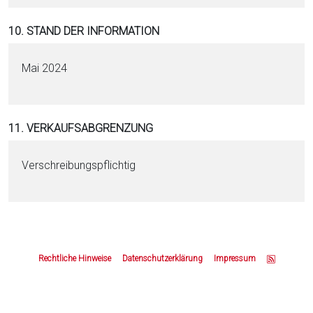
10. STAND DER INFORMATION
Mai 2024
11. VERKAUFSABGRENZUNG
Verschreibungspflichtig
Z
u
Rechtliche Hinweise
Datenschutzerklärung
Impressum
m
S
e