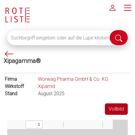
Suchbegriff
Suche
eingeben
abschi
oder
P
auf
Xipagamma®
f
die
e
Lupe
i
klicken,
Firma
Wörwag Pharma GmbH & Co. KG
l
um
Wirkstoff
Xipamid
l
alle
Stand
August 2025
i
Fachinformationen
n
anzuzeigen
Vollbild
k
s