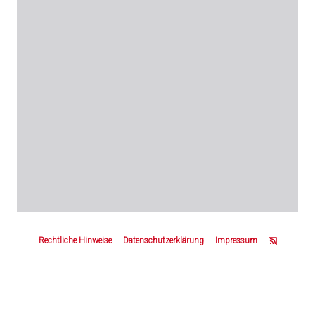
Z
u
Rechtliche Hinweise
Datenschutzerklärung
Impressum
m
S
e
i