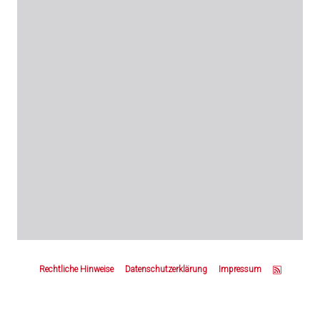
Z
u
Rechtliche Hinweise
Datenschutzerklärung
Impressum
m
S
e