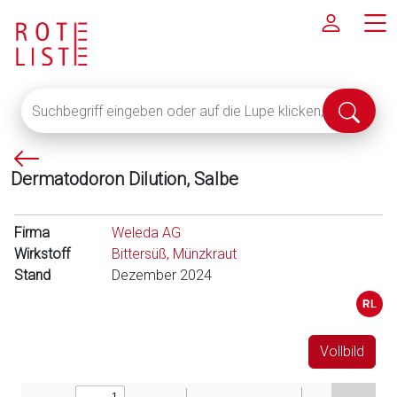
Suchbegriff
Suche
eingeben
abschi
oder
P
auf
Dermatodoron Dilution, Salbe
f
die
e
Lupe
i
klicken,
Firma
Weleda AG
l
um
Wirkstoff
Bittersüß, Münzkraut
l
alle
Stand
Dezember 2024
i
Fachinformationen
n
anzuzeigen
k
s
Vollbild