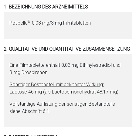
i
1. BEZEICHNUNG DES ARZNEIMITTELS
o
n
®
Petibelle
0,03 mg/3 mg Film­ta­blet­ten
a
l
s
2. QUALITATIVE UND QUANTITATIVE ZUSAMMENSETZUNG
P
D
F
Eine Film­ta­blet­te enthält 0,03 mg Ethinyl­es­tra­diol und
3 mg Dros­pi­re­non.
Sonstiger Be­stand­teil mit bekannter Wirkung:
Lac­to­se 46 mg (als Lac­to­semonohydrat 48,17 mg)
Vollständige Auflistung der sonstigen Be­stand­tei­le
siehe Abschnitt 6.1.