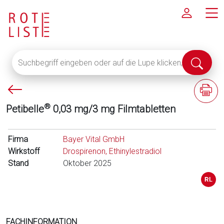
Suchbegriff
Suche
eingeben
abschi
oder
P
F
auf
f
a
die
®
Petibelle
0,03 mg/3 mg Filmtabletten
e
c
Lupe
i
h
klicken,
l
i
Firma
um
Bayer Vital GmbH
l
n
Wirkstoff
alle
Drospirenon, Ethinylestradiol
i
f
Stand
Fachinformationen
Oktober 2025
n
o
anzuzeigen
k
r
s
m
a
t
FACHINFORMATION