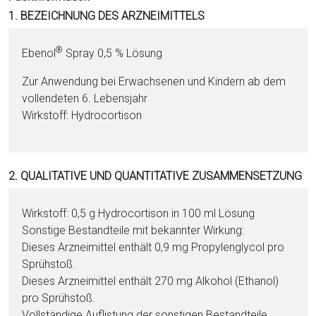
i
1. BEZEICHNUNG DES ARZNEIMITTELS
o
n
®
Ebenol
Spray 0,5 % Lö­sung
a
l
Zur Anwendung bei Erwachsenen und Kindern ab dem
s
voll­en­de­ten 6. Lebensjahr
P
Wirkstoff: Hy­dro­cor­ti­son
D
F
2. QUALITATIVE UND QUANTITATIVE ZUSAMMENSETZUNG
Wirkstoff: 0,5 g Hy­dro­cor­ti­son in 100 ml Lö­sung
Sonstige Be­stand­tei­le mit bekannter Wirkung:
Dieses Arzneimittel enthält 0,9 mg Pro­py­len­gly­col pro
Sprühstoß.
Dieses Arzneimittel enthält 270 mg Al­ko­hol (Etha­nol)
pro Sprühstoß.
Vollständige Auflistung der sonstigen Be­stand­tei­le