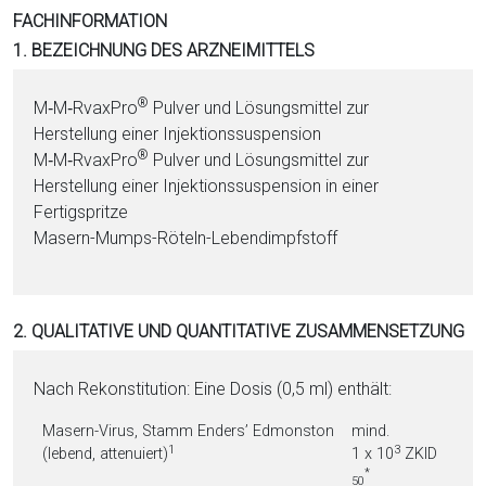
i
FACHINFORMATION
o
1. BEZEICHNUNG DES ARZNEIMITTELS
n
a
®
M‑M‑RvaxPro
Pul­ver und Lö­sungs­mit­tel zur
l
Herstellung ei­ner In­jek­ti­ons­sus­pen­si­on
s
®
M‑M‑RvaxPro
Pul­ver und Lö­sungs­mit­tel zur
P
Herstellung ei­ner In­jek­ti­ons­sus­pen­si­on in ei­ner
D
Fertigspritze
F
Ma­sern-Mumps-Rö­teln-Lebendimpfstoff
2. QUALITATIVE UND QUANTITATIVE ZUSAMMENSETZUNG
Nach Rekonstitution: Eine Do­sis (0,5 ml) enthält:
Ma­sern-Vi­rus, Stamm Enders’ Edmonston
mind.
1
3
(le­bend, atte­nu­iert)
1 x 10
ZKID
*
50