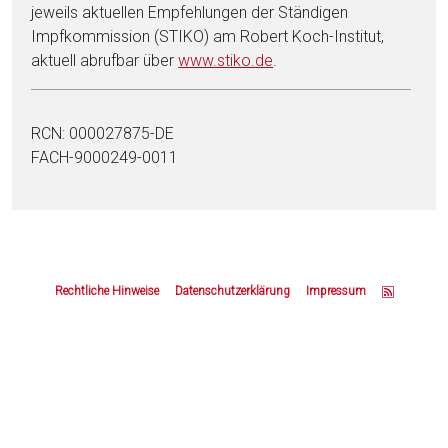
jeweils aktuellen Empfehlungen der Ständigen
Impfkommission (STIKO) am Robert Koch-Institut,
aktuell abrufbar über
www.stiko.de
.
RCN: 000027875-DE
FACH-9000249-0011
Z
u
Rechtliche Hinweise
Datenschutzerklärung
Impressum
m
S
e
i
t
e