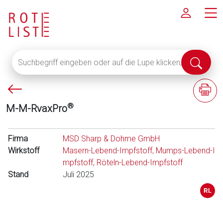
Suchbegriff
Suche
eingeben
abschi
oder
P
F
auf
f
a
die
®
M-M-RvaxPro
e
c
Lupe
i
h
klicken,
l
i
Firma
um
MSD Sharp & Dohme GmbH
l
n
Wirkstoff
alle
Masern-Lebend-Impfstoff, Mumps-Lebend-I
i
f
Fachinformationen
mpfstoff, Röteln-Lebend-Impfstoff
n
o
Stand
anzuzeigen
Juli 2025
k
r
s
m
a
t