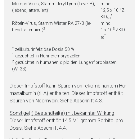
Mumps-Vi­rus, Stamm Jeryl-Lynn (Level B),
mind.
1
3
(le­bend, atte­nu­iert)
12,5 x 10
Z
*
KID
50
Röteln-Vi­rus, Stamm Wis­tar RA 27/3 (le­
mind.
2
3
bend, atte­nu­iert)
1 x 10
ZKID
*
50
*
zellkulturinfektiöse Do­sis 50 %
1
gezüchtet in Hühnerem­bryozellen
2
gezüchtet in hu­manen diploiden Lungenfibroblasten
(WI-38)
Dieser Impfstoff kann Spu­ren von re­kom­bi­nan­tem Hu­
man­al­bu­min (rHA) enthalten. Dieser Impfstoff enthält
Spu­ren von Neo­my­cin. Siehe Abschnitt 4.3.
Sonstige(r) Be­stand­teil(e) mit bekannter Wirkung
Dieser Impfstoff enthält 14,5 Milligramm Sor­bi­tol pro
Do­sis. Siehe Abschnitt 4.4.