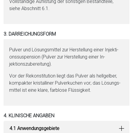
Vollständige Auflistung der sonstigen Be­stand­tei­le,
siehe Abschnitt 6.1.
3. DARREICHUNGSFORM
Pul­ver und Lö­sungs­mit­tel zur Herstellung ei­ner In­jek­ti­
ons­sus­pen­si­on (Pul­ver zur Herstellung ei­ner In­
jektionszubereitung).
Vor der Rekonstitution liegt das Pul­ver als hellgelber,
kompakter kris­talliner Pul­verkuchen vor; das Lö­sungs­
mit­tel ist eine klare, farblose Flüs­sig­keit.
4. KLINISCHE ANGABEN
4.1 Anwendungsgebiete