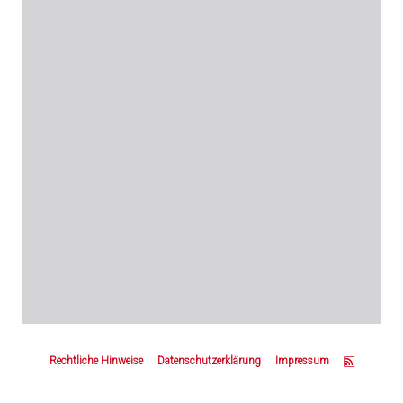
Z
u
Rechtliche Hinweise
Datenschutzerklärung
Impressum
m
S