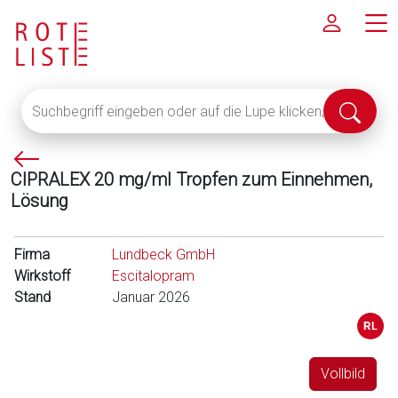
Suchbegriff
Suche
eingeben
abschi
oder
P
auf
CIPRALEX 20 mg/ml Tropfen zum Einnehmen,
f
die
Lösung
e
Lupe
i
klicken,
l
um
Firma
Lundbeck GmbH
l
alle
Wirkstoff
Escitalopram
i
Fachinformationen
Stand
Januar 2026
n
anzuzeigen
k
s
Vollbild