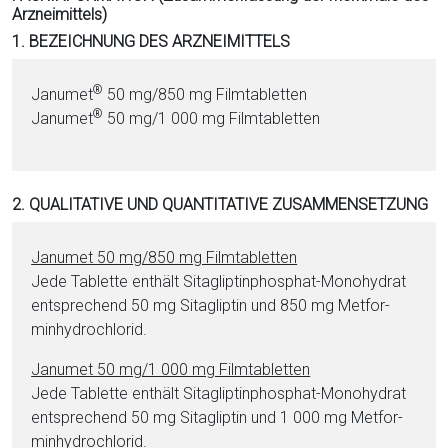
Arzneimittels)
i
1. BEZEICHNUNG DES ARZNEIMITTELS
o
n
a
®
Janumet
50 mg/850 mg Film­ta­blet­ten
l
®
Janumet
50 mg/1 000 mg Film­ta­blet­ten
s
P
D
2. QUALITATIVE UND QUANTITATIVE ZUSAMMENSETZUNG
F
Janumet 50 mg/850 mg Film­ta­blet­ten
Jede Ta­blet­te enthält Si­ta­glip­tin­phos­phat-Mo­no­hy­drat
ent­sprechend 50 mg Si­ta­glip­tin und 850 mg Met­for­
min­hy­dro­chlo­rid.
Janumet 50 mg/1 000 mg Film­ta­blet­ten
Jede Ta­blet­te enthält Si­ta­glip­tin­phos­phat-Mo­no­hy­drat
ent­sprechend 50 mg Si­ta­glip­tin und 1 000 mg Met­for­
min­hy­dro­chlo­rid.