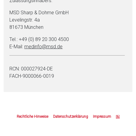
Zulassungsinhabers:
MSD Sharp & Dohme GmbH
Levelingstr. 4a
81673 München
Tel.: +49 (0) 89 20 300 4500
E-Mail:
medinfo@msd.de
RCN: 000027924-DE
FACH-9000066-0019
Z
u
Rechtliche Hinweise
Datenschutzerklärung
Impressum
m
S