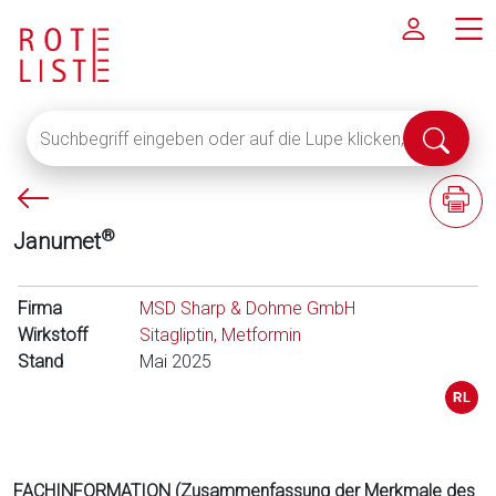
Suchbegriff
Suche
eingeben
abschi
oder
P
F
auf
f
a
die
®
Janumet
e
c
Lupe
i
h
klicken,
l
i
Firma
um
MSD Sharp & Dohme GmbH
l
n
Wirkstoff
alle
Sitagliptin, Metformin
i
f
Stand
Fachinformationen
Mai 2025
n
o
anzuzeigen
k
r
s
m
a
t
FACHINFORMATION (Zusammenfassung der Merkmale des