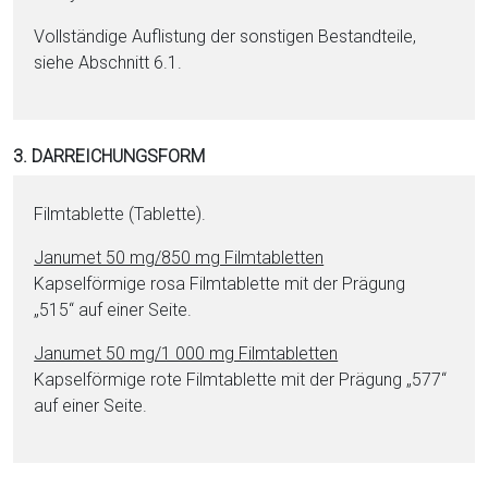
Vollständige Auflistung der sonstigen Be­stand­tei­le,
siehe Abschnitt 6.1.
3. DARREICHUNGSFORM
Film­ta­blet­te (Ta­blet­te).
Janumet 50 mg/850 mg Film­ta­blet­ten
Kapselförmige rosa Film­ta­blet­te mit der Prägung
„515“ auf ei­ner Seite.
Janumet 50 mg/1 000 mg Film­ta­blet­ten
Kapselförmige rote Film­ta­blet­te mit der Prägung „577“
auf ei­ner Seite.