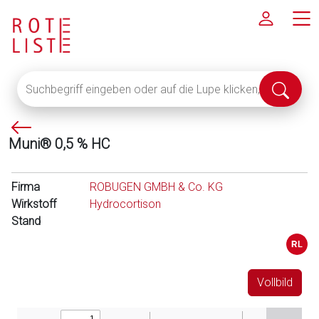
Suchbegriff
Suche
eingeben
abschi
oder
P
auf
Muni® 0,5 % HC
f
die
e
Lupe
i
klicken,
Firma
ROBUGEN GMBH & Co. KG
l
um
Wirkstoff
Hydrocortison
l
alle
Stand
i
Fachinformationen
n
anzuzeigen
k
s
Vollbild