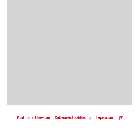
Z
u
Rechtliche Hinweise
Datenschutzerklärung
Impressum
m
S
e