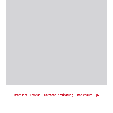
Z
u
Rechtliche Hinweise
Datenschutzerklärung
Impressum
m
S
e