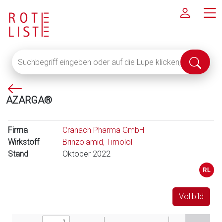
Suchbegriff
Suche
eingeben
abschi
oder
P
auf
AZARGA®
f
die
e
Lupe
i
klicken,
Firma
Cranach Pharma GmbH
l
um
Wirkstoff
Brinzolamid, Timolol
l
alle
Stand
Oktober 2022
i
Fachinformationen
n
anzuzeigen
k
s
Vollbild