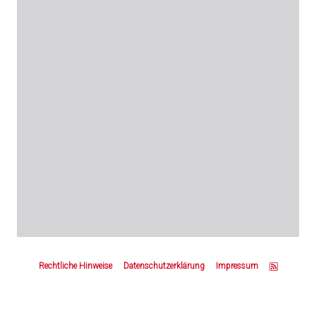
Z
u
Rechtliche Hinweise
Datenschutzerklärung
Impressum
m
S
e