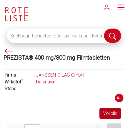
Suchbegriff
Suche
eingeben
abschi
oder
P
auf
PREZISTA® 400 mg/800 mg Filmtabletten
f
die
e
Lupe
i
klicken,
Firma
JANSSEN-CILAG GmbH
l
um
Wirkstoff
Darunavir
l
alle
Stand
i
Fachinformationen
n
anzuzeigen
k
s
Vollbild