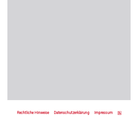
Z
u
Rechtliche Hinweise
Datenschutzerklärung
Impressum
m
S
e