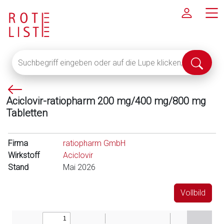
Suchbegriff
Suche
eingeben
abschi
oder
P
auf
Aciclovir-ratiopharm 200 mg/400 mg/800 mg
f
die
Tabletten
e
Lupe
i
klicken,
l
um
Firma
ratiopharm GmbH
l
alle
Wirkstoff
Aciclovir
i
Fachinformationen
Stand
Mai 2026
n
anzuzeigen
k
Vollbild
s