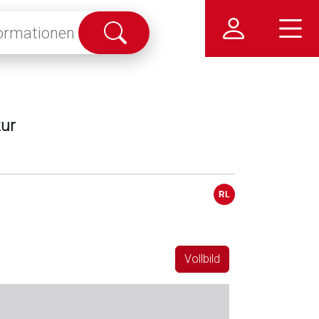
Suche
abschicken
zur
Vollbild