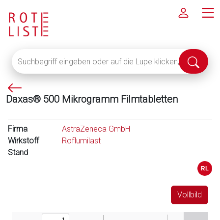
Suchbegriff
Suche
eingeben
abschi
oder
P
auf
Daxas® 500 Mikrogramm Filmtabletten
f
die
e
Lupe
i
klicken,
Firma
AstraZeneca GmbH
l
um
Wirkstoff
Roflumilast
l
alle
Stand
i
Fachinformationen
n
anzuzeigen
k
s
Vollbild