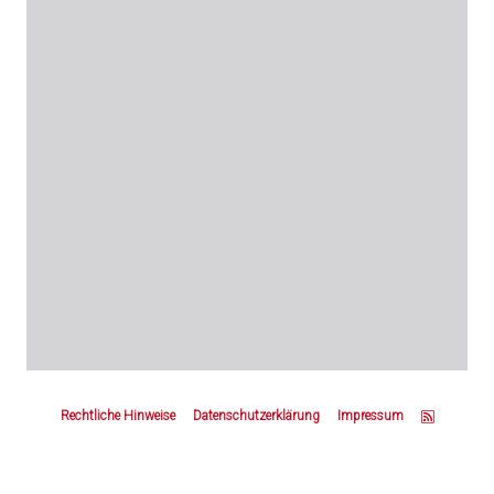
Z
u
Rechtliche Hinweise
Datenschutzerklärung
Impressum
m
S
e