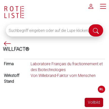
Suchbegriff
Suche
eingeben
abschi
oder
P
auf
WILLFACT®
f
die
e
Lupe
i
klicken,
Firma
Laboratoire Français du fractionnement et
l
um
des Biotechnologies
l
alle
Wirkstoff
Von Willebrand-Faktor vom Menschen
i
Fachinformationen
Stand
n
anzuzeigen
k
s
Vollbild