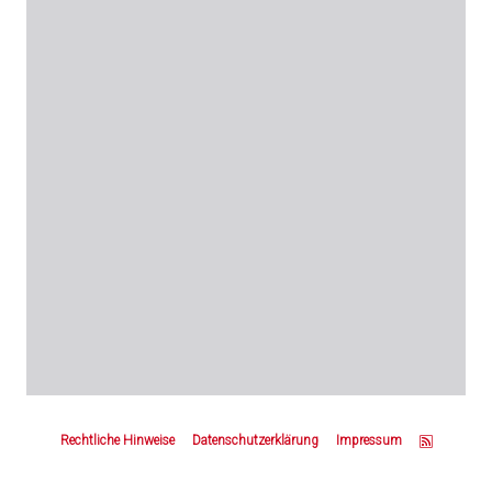
Z
u
Rechtliche Hinweise
Datenschutzerklärung
Impressum
m
S