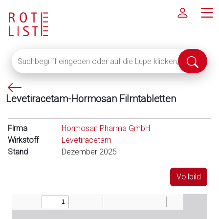
Suchbegriff
Suche
eingeben
abschi
oder
P
auf
Levetiracetam-Hormosan Filmtabletten
f
die
e
Lupe
i
klicken,
Firma
Hormosan Pharma GmbH
l
um
Wirkstoff
Levetiracetam
l
alle
Stand
Dezember 2025
i
Fachinformationen
n
anzuzeigen
Vollbild
k
s