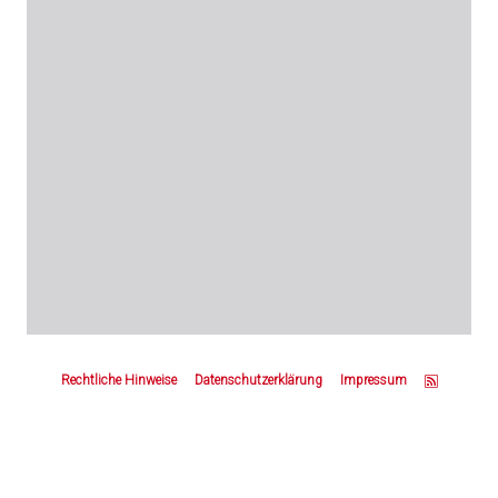
Z
u
Rechtliche Hinweise
Datenschutzerklärung
Impressum
m
S
e
i