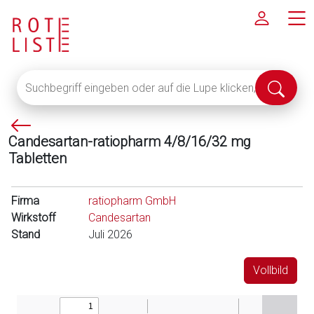
Suchbegriff
Suche
eingeben
abschi
oder
P
auf
Candesartan-ratiopharm 4/8/16/32 mg
f
die
Tabletten
e
Lupe
i
klicken,
l
um
Firma
ratiopharm GmbH
l
alle
Wirkstoff
Candesartan
i
Fachinformationen
Stand
Juli 2026
n
anzuzeigen
k
Vollbild
s