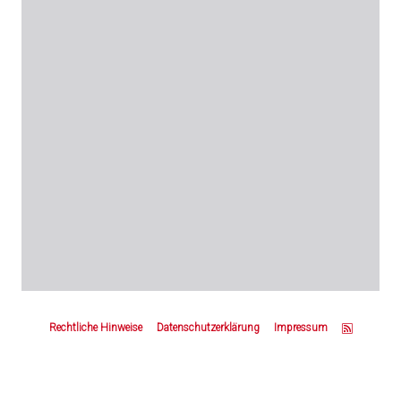
Z
u
Rechtliche Hinweise
Datenschutzerklärung
Impressum
m
S
e