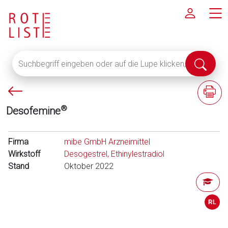
Suchbegriff
Suche
eingeben
abschi
oder
P
F
auf
f
a
die
®
Desofemine
e
c
Lupe
i
h
klicken,
l
i
Firma
um
mibe GmbH Arzneimittel
l
n
Wirkstoff
alle
Desogestrel, Ethinylestradiol
i
f
Stand
Fachinformationen
Oktober 2022
n
o
anzuzeigen
k
r
s
m
a
t