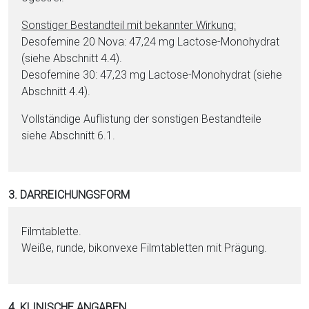
Sonstiger Be­stand­teil mit bekannter Wirkung:
Desofemine 20 Nova: 47,24 mg Lac­to­se-Mo­no­hy­drat
(siehe Abschnitt 4.4).
Desofemine 30: 47,23 mg Lac­to­se-Mo­no­hy­drat (siehe
Abschnitt 4.4).
Vollständige Auflistung der sonstigen Be­stand­tei­le
siehe Abschnitt 6.1.
3. DARREICHUNGSFORM
Film­ta­blet­te.
Weiße, runde, bikonvexe Film­ta­blet­ten mit Prägung.
4. KLINISCHE ANGABEN