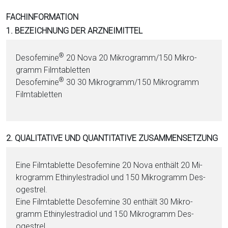
i
FACHINFORMATION
o
1. BEZEICHNUNG DER ARZNEIMITTEL
n
a
®
Desofemine
20 Nova 20 Mi­kro­gramm/150 Mi­kro­
l
gramm Film­ta­blet­ten
s
®
Desofemine
30 30 Mi­kro­gramm/150 Mi­kro­gramm
P
Film­ta­blet­ten
D
F
2. QUALITATIVE UND QUANTITATIVE ZUSAMMENSETZUNG
Eine Film­ta­blet­te Desofemine 20 Nova enthält 20 Mi­
kro­gramm Ethinyl­es­tra­diol und 150 Mi­kro­gramm Des­
oges­trel.
Eine Film­ta­blet­te Desofemine 30 enthält 30 Mi­kro­
gramm Ethinyl­es­tra­diol und 150 Mi­kro­gramm Des­
oges­trel.