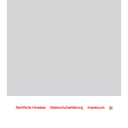
Z
u
Rechtliche Hinweise
Datenschutzerklärung
Impressum
m
S
e