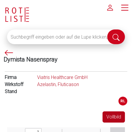
Suchbegriff
Suche
eingeben
abschi
oder
P
auf
Dymista Nasenspray
f
die
e
Lupe
i
klicken,
Firma
Viatris Healthcare GmbH
l
um
Wirkstoff
Azelastin, Fluticason
l
alle
Stand
i
Fachinformationen
n
anzuzeigen
k
s
Vollbild