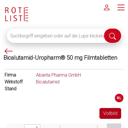
Suchbegriff
Suche
eingeben
abschi
oder
P
auf
Bicalutamid-Uropharm® 50 mg Filmtabletten
f
die
e
Lupe
i
klicken,
Firma
Abanta Pharma GmbH
l
um
Wirkstoff
Bicalutamid
l
alle
Stand
i
Fachinformationen
n
anzuzeigen
k
s
Vollbild