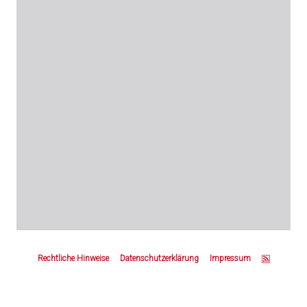
Z
u
Rechtliche Hinweise
Datenschutzerklärung
Impressum
m
S
e