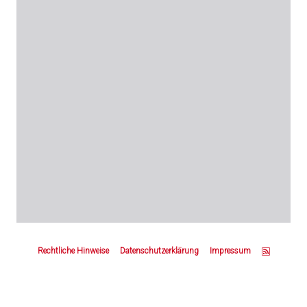
Z
u
Rechtliche Hinweise
Datenschutzerklärung
Impressum
m
S
e