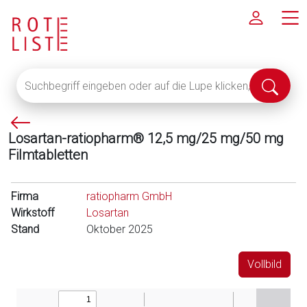
Suchbegriff
Suche
eingeben
abschi
oder
P
auf
Losartan-ratiopharm® 12,5 mg/25 mg/50 mg
f
die
Filmtabletten
e
Lupe
i
klicken,
l
um
Firma
ratiopharm GmbH
l
alle
Wirkstoff
Losartan
i
Fachinformationen
Stand
Oktober 2025
n
anzuzeigen
k
Vollbild
s