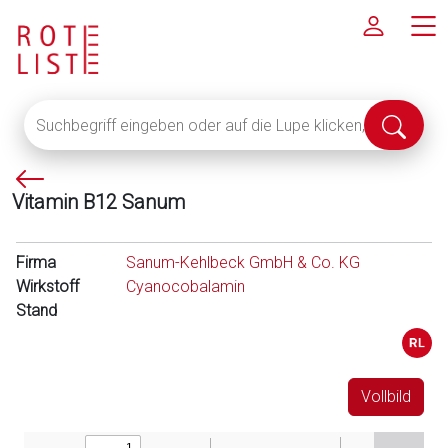
Suchbegriff
Suche
eingeben
abschi
oder
P
auf
Vitamin B12 Sanum
f
die
e
Lupe
i
klicken,
Firma
Sanum-Kehlbeck GmbH & Co. KG
l
um
Wirkstoff
Cyanocobalamin
l
alle
Stand
i
Fachinformationen
n
anzuzeigen
k
s
Vollbild