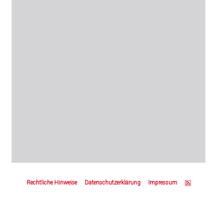
Z
u
Rechtliche Hinweise
Datenschutzerklärung
Impressum
m
S
e