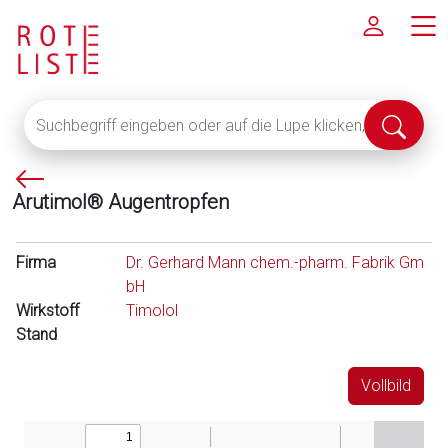
Suchbegriff
Suche
eingeben
abschi
oder
P
auf
Arutimol® Augentropfen
f
die
e
Lupe
i
klicken,
Firma
Dr. Gerhard Mann chem.-pharm. Fabrik Gm
l
um
bH
l
alle
Wirkstoff
Timolol
i
Fachinformationen
Stand
n
anzuzeigen
k
Vollbild
s