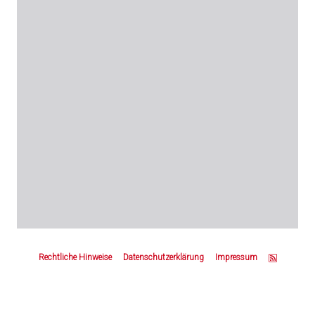
Z
u
Rechtliche Hinweise
Datenschutzerklärung
Impressum
m
S
e