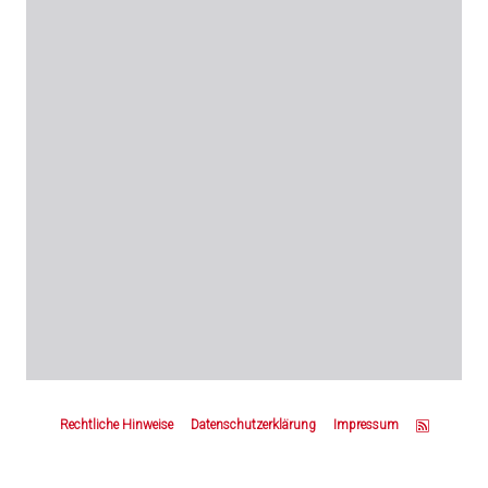
Z
u
Rechtliche Hinweise
Datenschutzerklärung
Impressum
m
S