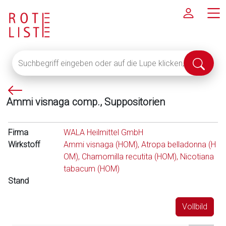
Suchbegriff
Suche
eingeben
abschi
oder
P
auf
Ammi visnaga comp., Suppositorien
f
die
e
Lupe
i
klicken,
Firma
WALA Heilmittel GmbH
l
um
Wirkstoff
Ammi visnaga (HOM), Atropa belladonna (H
l
alle
OM), Chamomilla recutita (HOM), Nicotiana
i
Fachinformationen
tabacum (HOM)
n
anzuzeigen
Stand
k
s
Vollbild