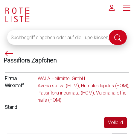
Suchbegriff
Suche
eingeben
abschi
oder
P
auf
Passiflora Zäpfchen
f
die
e
Lupe
i
klicken,
Firma
WALA Heilmittel GmbH
l
um
Wirkstoff
Avena sativa (HOM), Humulus lupulus (HOM),
l
alle
Passiflora incarnata (HOM), Valeriana offici
i
Fachinformationen
nalis (HOM)
n
anzuzeigen
Stand
k
s
Vollbild