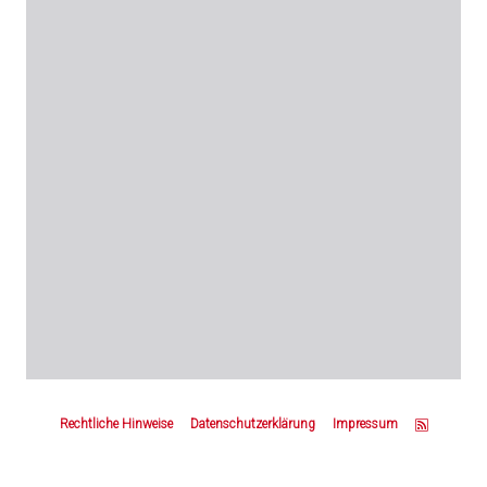
Z
u
Rechtliche Hinweise
Datenschutzerklärung
Impressum
m
S