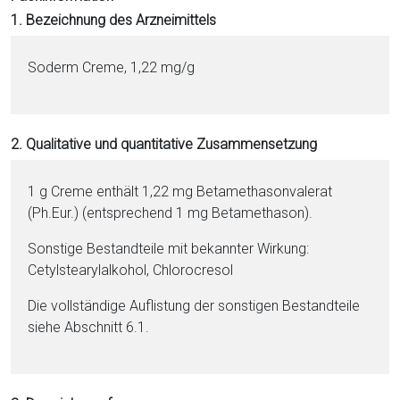
i
1. Bezeichnung des Arzneimittels
o
n
Soderm Creme, 1,22 mg/g
a
l
s
2. Qualitative und quantitative Zusammensetzung
P
D
F
1 g Creme enthält 1,22 mg Be­ta­me­tha­son­va­lerat
(Ph.Eur.) (ent­sprechend 1 mg Be­ta­me­tha­son).
Sonstige Be­stand­tei­le mit bekannter Wirkung:
Ce­tyl­stea­ryl­al­ko­hol, Chlo­ro­cre­sol
Die vollständige Auflistung der sonstigen Be­stand­tei­le
siehe Abschnitt 6.1.