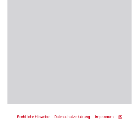
Z
u
Rechtliche Hinweise
Datenschutzerklärung
Impressum
m
S
e