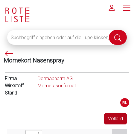
Suchbegriff
Suche
eingeben
abschi
oder
P
auf
Momekort Nasenspray
f
die
e
Lupe
i
klicken,
Firma
Dermapharm AG
l
um
Wirkstoff
Mometasonfuroat
l
alle
Stand
i
Fachinformationen
n
anzuzeigen
k
s
Vollbild