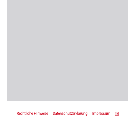
Z
u
Rechtliche Hinweise
Datenschutzerklärung
Impressum
m
S
e