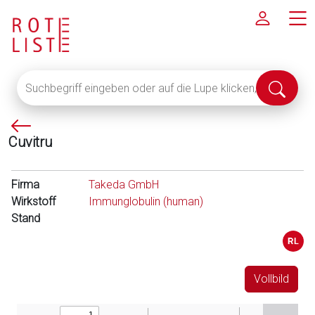
Suchbegriff
Suche
eingeben
abschi
oder
P
auf
Cuvitru
f
die
e
Lupe
i
klicken,
Firma
Takeda GmbH
l
um
Wirkstoff
Immunglobulin (human)
l
alle
Stand
i
Fachinformationen
n
anzuzeigen
k
s
Vollbild