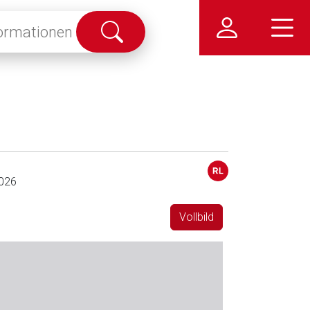
Suche
abschicken
026
Vollbild