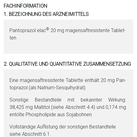
i
FACHINFORMATION
o
1. BEZEICHNUNG DES ARZNEIMITTELS
n
a
®
Pan­to­pra­zol elac
20 mg magensaftresistente Ta­blet­
l
ten
s
P
D
2. QUALITATIVE UND QUANTITATIVE ZUSAMMENSETZUNG
F
Eine magensaftresistente Ta­blet­te enthält 20 mg Pan­
to­pra­zol (als Na­tri­um-Sesquihydrat).
Sonstige Be­stand­tei­le mit bekannter Wirkung:
38,425 mg Mal­ti­tol (siehe Abschnitt 4.4) und 0,174 mg
entölte Phos­pho­li­pi­de aus Soja­boh­nen.
Vollständige Auflistung der sonstigen Be­stand­tei­le
siehe Abschnitt 6.1.