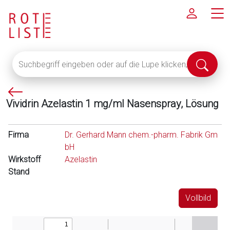
Suchbegriff
Suche
eingeben
abschi
oder
P
auf
Vividrin Azelastin 1 mg/ml Nasenspray, Lösung
f
die
e
Lupe
i
klicken,
Firma
Dr. Gerhard Mann chem.-pharm. Fabrik Gm
l
um
bH
l
alle
Wirkstoff
Azelastin
i
Fachinformationen
Stand
n
anzuzeigen
k
Vollbild
s