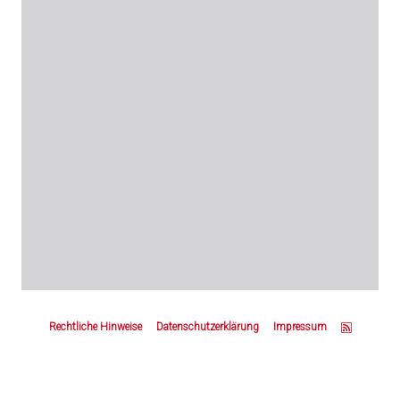
Z
u
Rechtliche Hinweise
Datenschutzerklärung
Impressum
m
S
e