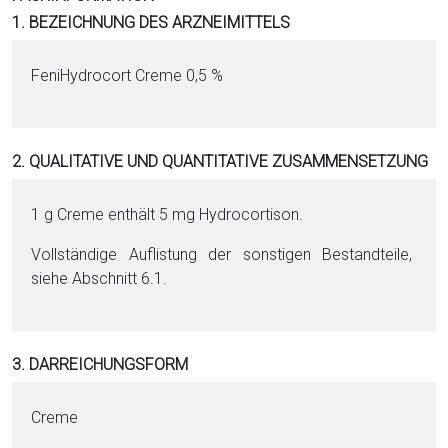
i
1. BEZEICHNUNG DES ARZNEIMITTELS
o
n
FeniHy­drocort Creme 0,5 %
a
l
s
2. QUALITATIVE UND QUANTITATIVE ZUSAMMENSETZUNG
P
D
F
1 g Creme enthält 5 mg Hy­dro­cor­ti­son.
Vollständige Auflistung der sonstigen Be­stand­tei­le,
siehe Abschnitt 6.1.
3. DARREICHUNGSFORM
Creme