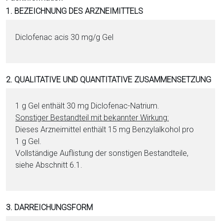
i
1. BEZEICHNUNG DES ARZNEIMITTELS
o
n
Di­clo­fenac acis 30 mg/g Gel
a
l
s
2. QUALITATIVE UND QUANTITATIVE ZUSAMMENSETZUNG
P
D
F
1 g Gel enthält 30 mg Di­clo­fenac-Na­tri­um.
Sonstiger Be­stand­teil mit bekannter Wirkung:
Dieses Arzneimittel enthält 15 mg Ben­zyl­al­ko­hol pro
1 g Gel.
Vollständige Auflistung der sonstigen Be­stand­tei­le,
siehe Abschnitt 6.1.
3. DARREICHUNGSFORM